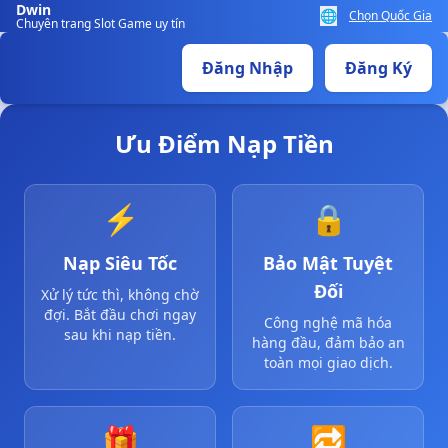
Dwin
🌐
Chọn Quốc Gia
Chuyên trang Slot Game uy tín
Đăng Nhập
Đăng Ký
Ưu Điểm Nạp Tiền
⚡
🔒
Nạp Siêu Tốc
Bảo Mật Tuyệt
Đối
Xử lý tức thì, không chờ
đợi. Bắt đầu chơi ngay
Công nghệ mã hóa
sau khi nạp tiền.
hàng đầu, đảm bảo an
toàn mọi giao dịch.
🎁
🔁